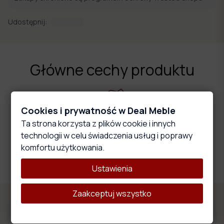
Udostępnij:
Główne cechy produktu
Cookies i prywatność w Deal Meble
Ta strona korzysta z plików cookie i innych
Wysokoelastyczna pianka
technologii w celu świadczenia usług i poprawy
Materiał ten wyróżnia się właściwościami, które wpływają na
komfortu użytkowania.
wygodę i komfort użytkowania oraz trwałość i stabilność
całego produktu.
Ustawienia
Zaakceptuj wszystko
Materiały obiciowe