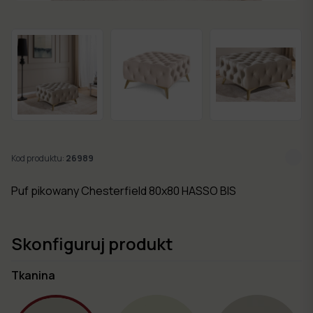
w 7
dni
Nowości
Kolekcje
mebli
Kod produktu:
26989
Puf pikowany Chesterfield 80x80 HASSO BIS
Skonfiguruj produkt
Tkanina