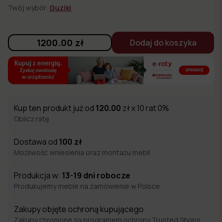
Twój wybór:
Guziki
1200.00
zł
Dodaj do koszyka
Kup ten produkt już od
120.00
zł x 10 rat 0%
Oblicz ratę
Dostawa od
100
zł
Możliwość wniesienia oraz montażu mebli
Produkcja w:
13-19
dni robocze
Produkujemy meble na zamówienie w Polsce
Zakupy objęte ochroną kupującego
Zakupy chronione są programem ochrony Trusted Shops