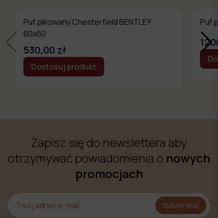
Puf pikowany Chesterfield BENTLEY
Puf 
60x60
120
530,00 zł
Do
Dostosuj produkt
Zapisz się do newslettera aby
otrzymywać powiadomienia o
nowych
promocjach
Subskrybuj