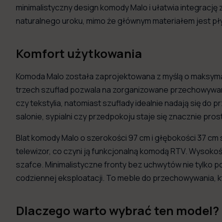
minimalistyczny design komody Malo i ułatwia integrację 
naturalnego uroku, mimo że głównym materiałem jest pł
Komfort użytkowania
Komoda Malo została zaprojektowana z myślą o maksymal
trzech szuflad pozwala na zorganizowane przechowywani
czy tekstylia, natomiast szuflady idealnie nadają się d
salonie, sypialni czy przedpokoju staje się znacznie prost
Blat komody Malo o szerokości 97 cm i głębokości 37 cm 
telewizor, co czyni ją funkcjonalną komodą RTV. Wysok
szafce. Minimalistyczne fronty bez uchwytów nie tylko p
codziennej eksploatacji. To meble do przechowywania, 
Dlaczego warto wybrać ten model?