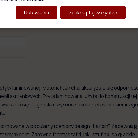
Ustawienia
Zaakceptuj wszystko
łyty laminowanej. Materiał ten charakteryzuje się odpornośc
bli skrzyniowych. Płyta laminowana, użyta do konstrukcji tej
 wyróżnia się eleganckim wykończeniem z efektem ciemnego
tu.
rmowane w popularny i ceniony design "hairpin". Zapewniają o
ny akcent. Zarówno fronty szafki, jak i szuflad, są gładkie