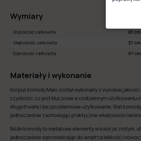
Wymiary
Wysokość całkowita
83 cm
Głębokość całkowita
37 cm
Szerokość całkowita
97 cm
Materiały i wykonanie
Korpus komody Malo został wykonany z wysokiej jakości p
czystości, co jest kluczowe w codziennym użytkowaniu me
długotrwałe i bezproblemowe użytkowanie. Blat komody
jednocześnie zachowując praktyczne właściwości lamina
Nóżki komody to metalowe elementy w kolorze złotym, ufo
jednocześnie wprowadzając do wnętrza lekkość i nowoczes