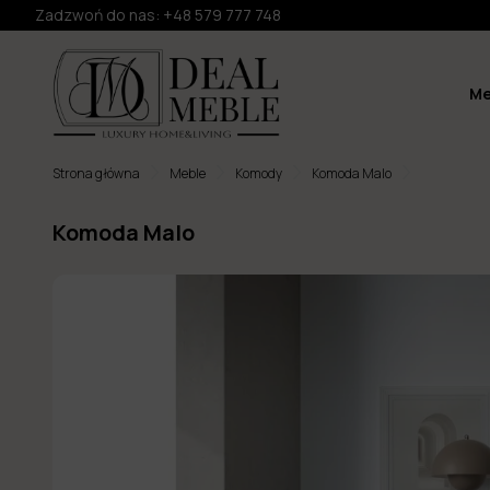
Zadzwoń do nas:
+48 579 777 748
Me
Strona główna
Meble
Komody
Komoda Malo
Komoda Malo