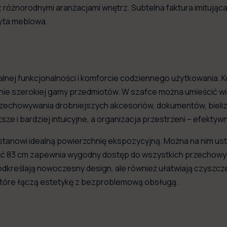
z różnorodnymi aranżacjami wnętrz. Subtelna faktura imitując
yta meblowa.
nej funkcjonalności i komforcie codziennego użytkowania. K
e szerokiej gamy przedmiotów. W szafce można umieścić więk
o przechowywania drobniejszych akcesoriów, dokumentów, bieli
sze i bardziej intuicyjne, a organizacja przestrzeni – efektyw
stanowi idealną powierzchnię ekspozycyjną. Można na nim usta
ość 83 cm zapewnia wygodny dostęp do wszystkich przechowy
odkreślają nowoczesny design, ale również ułatwiają czyszcz
które łączą estetykę z bezproblemową obsługą.