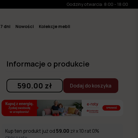
Godziny otwarcia: 8:00 - 18:00
7 dni
Nowości
Kolekcje mebli
Informacje o produkcie
590.00
zł
Dodaj do koszyka
Kup ten produkt już od
59.00
zł x 10 rat 0%
Oblicz ratę