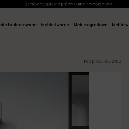
Zamów bezpłatne
próbki tkanin
/
próbki płyty
ble tapicerowane
Meble twarde
Meble ogrodowe
Meble w 
Kod produktu:
2106