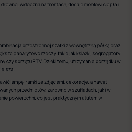
a drewno, widoczna na frontach, dodaje meblowi ciepła i
ombinacja przestronnej szafki z wewnętrzną półką oraz
sze gabarytowo rzeczy, takie jak książki, segregatory
zny czy sprzętu RTV. Dzięki temu, utrzymanie porządku w
niejsza.
wić lampę, ramki ze zdjęciami, dekoracje, a nawet
wanych przedmiotów, zarówno w szufladach, jak i w
enie powierzchni, co jest praktycznym atutem w