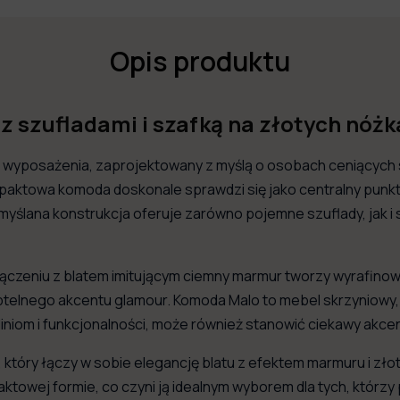
Opis produktu
 szufladami i szafką na złotych nóż
nt wyposażenia, zaprojektowany z myślą o osobach ceniącyc
ktowa komoda doskonale sprawdzi się jako centralny punkt w
myślana konstrukcja oferuje zarówno pojemne szuflady, jak i 
łączeniu z blatem imitującym ciemny marmur tworzy wyrafino
 subtelnego akcentu glamour. Komoda Malo to mebel skrzyniowy
liniom i funkcjonalności, może również stanowić ciekawy akce
 który łączy w sobie elegancję blatu z efektem marmuru i zł
owej formie, co czyni ją idealnym wyborem dla tych, którzy