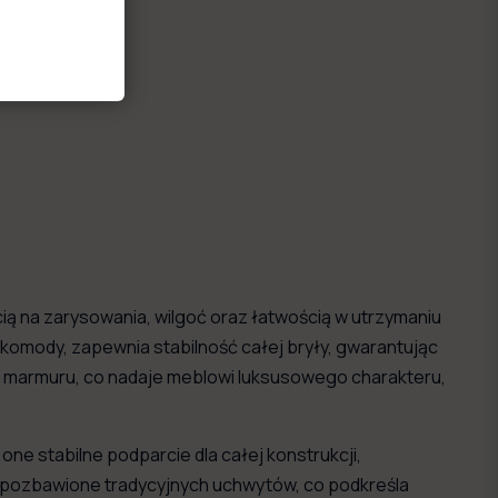
ią na zarysowania, wilgoć oraz łatwością w utrzymaniu
 komody, zapewnia stabilność całej bryły, gwarantując
 marmuru, co nadaje meblowi luksusowego charakteru,
ne stabilne podparcie dla całej konstrukcji,
 i pozbawione tradycyjnych uchwytów, co podkreśla