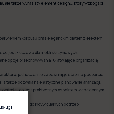
a, ale także wyrazisty element designu, który wzbogaci
wybarwieniem korpusu oraz eleganckim blatem z efektem
 co jest kluczowe dla mebli skrzyniowych.
ane opcje przechowywania i ułatwiające organizację
arakteru, jednocześnie zapewniając stabilne podparcie.
, a także pozwala na elastyczne planowanie aranżacji.
e czystości, co jest praktycznym aspektem w codziennym
ostosowując ją do indywidualnych potrzeb
usług i