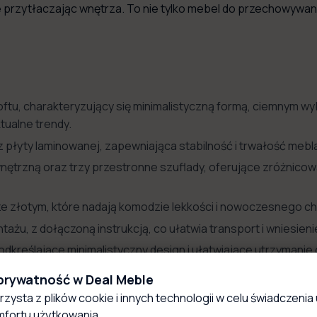
 przytłaczając wnętrza. To nie tylko mebel do przechowywani
oftu, charakteryzujący się minimalistyczną formą, ciemnym 
ktualne trendy.
płyty laminowanej, zapewniająca stabilność i trwałość mebla,
ętrzną oraz trzy przestronne szuflady, oferujące zróżnicow
ze złotym, które nadają komodzie lekkości i nowoczesnego ch
, z dołączoną instrukcją, co ułatwia transport i wniesienie
odkreślające minimalistyczny design i ułatwiające utrzymani
 prywatność w Deal Meble
na swobodnie ustawić w różnych częściach pomieszczenia, d
rzysta z plików cookie i innych technologii w celu świadczenia 
fortu użytkowania.