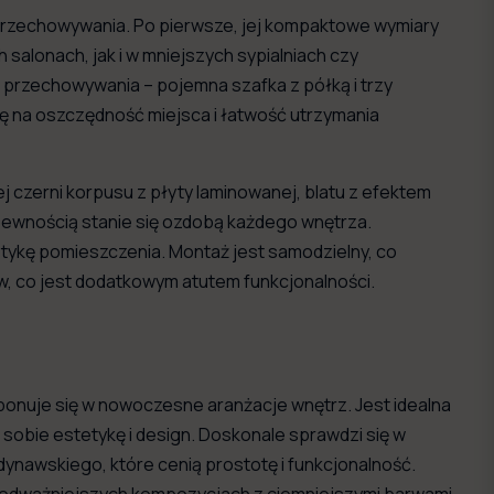
 przechowywania. Po pierwsze, jej kompaktowe wymiary
alonach, jak i w mniejszych sypialniach czy
 przechowywania – pojemna szafka z półką i trzy
ię na oszczędność miejsca i łatwość utrzymania
j czerni korpusu z płyty laminowanej, blatu z efektem
pewnością stanie się ozdobą każdego wnętrza.
etykę pomieszczenia. Montaż jest samodzielny, co
w, co jest dodatkowym atutem funkcjonalności.
onuje się w nowoczesne aranżacje wnętrz. Jest idealna
 sobie estetykę i design. Doskonale sprawdzi się w
ynawskiego, które cenią prostotę i funkcjonalność.
e w odważniejszych kompozycjach z ciemniejszymi barwami,