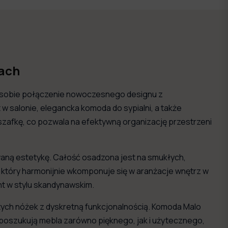
kach
h sobie połączenie nowoczesnego designu z
 salonie, elegancka komoda do sypialni, a także
szafkę, co pozwala na efektywną organizację przestrzeni
waną estetykę. Całość osadzona jest na smukłych,
, który harmonijnie wkomponuje się w aranżacje wnętrz w
nt w stylu skandynawskim.
otych nóżek z dyskretną funkcjonalnością. Komoda Malo
 poszukują mebla zarówno pięknego, jak i użytecznego,