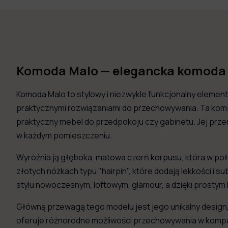
Komoda Malo — elegancka komoda z
Komoda Malo to stylowy i niezwykle funkcjonalny eleme
praktycznymi rozwiązaniami do przechowywania. Ta kompa
praktyczny mebel do przedpokoju czy gabinetu. Jej prze
w każdym pomieszczeniu.
Wyróżnia ją głęboka, matowa czerń korpusu, która w po
złotych nóżkach typu "hairpin", które dodają lekkości i
stylu nowoczesnym, loftowym, glamour, a dzięki prostym 
Główną przewagą tego modelu jest jego unikalny design,
oferuje różnorodne możliwości przechowywania w kompakt