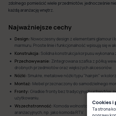
zdolnego pomieścić wiele przedmiotów, jednocześnie nie
każdą aranżację wnętrz.
Najważniejsze cechy
Design:
Nowoczesny design z elementami glamour i l
marmuru. Proste linie i funkcjonalność wpisują się w a
Konstrukcja:
Solidna konstrukcja korpusu wykonana z 
Przechowywanie:
Zintegrowana szafka z półką wewn
drobnych przedmiotów oraz większych akcesoriów.
Nóżki:
Smukłe, metalowe nóżki typu "hairpin" w kolor
Montaż:
Mebel przeznaczony do samodzielnego montażu
Fronty:
Gładkie fronty bez tradycyjnych uchwytów, p
użytkowaniu.
Cookies i
Wszechstronność:
Komoda wolnostojąca, którą moż
Ta strona ko
aranżacyjnych, np. jako komoda RTV.
poprawy kom