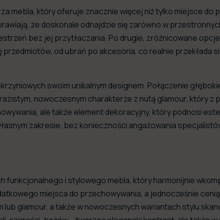
 mebla, który oferuje znacznie więcej niż tylko miejsce do
awiają, że doskonale odnajdzie się zarówno w przestronnych s
trzeń bez jej przytłaczania. Po drugie, zróżnicowane opcje
 przedmiotów, od ubrań po akcesoria, co realnie przekłada s
i skrzyniowych swoim unikalnym designem. Połączenie głębokie
razistym, nowoczesnym charakterze z nutą glamour, który z 
howywania, ale także element dekoracyjny, który podnosi est
własnym zakresie, bez konieczności angażowania specjalistó
 funkcjonalnego i stylowego mebla, który harmonijnie wkomp
 dodatkowego miejsca do przechowywania, a jednocześnie cenią
m lub glamour, a także w nowoczesnych wariantach stylu skand
bieli, szarości, beżów – tworząc elegancki kontrast, ale takż