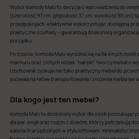
Wybór komody Malo to decyzja o wprowadzeniu do wnętrza
(szerokość 97 cm, głębokość 37 cm, wysokość 83 cm) spr
przedpokojach, efektywnie wykorzystując dostępną przes
praktyczne szuflady – gwarantują doskonałą organizację
porządku.
Po trzecie, komoda Malo wyróżnia się na tle innych mebl
marmuru oraz złotych nóżek "hairpin" tworzy mebel o wy
Użytkownik zyskuje nie tylko praktyczny mebel do przec
pozwala na łatwe transportowanie i złożenie mebla we 
Dla kogo jest ten mebel?
Komoda Malo to doskonały wybór dla osób poszukujących
dla par, singli oraz rodzin z dziećmi, którzy potrzebują
salonach urządzonych w stylu loftowym, minimalistyczny
Będzie świetnie prezentować się na tle jasnych ścian – 