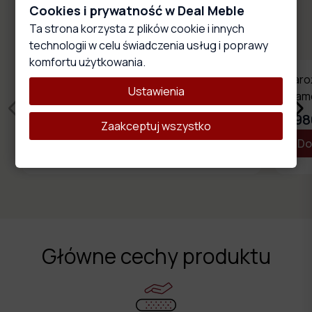
Cookies i prywatność w Deal Meble
Zobacz wszystkie meble z tej kolekcji
Ta strona korzysta z plików cookie i innych
technologii w celu świadczenia usług i poprawy
komfortu użytkowania.
Zestaw mebli Chesterfield TEO HIGH -
Naro
Ustawienia
narożnik 2+E+2 + fotel
glam
9960,00 zł
798
Zaakceptuj wszystko
Dostosuj produkt
Do
Główne cechy produktu