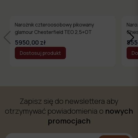
Narożnik czteroosobowy pikowany
Naro
glamour Chesterfield TEO 2,5+OT
Ches
5950,00 zł
555
Dostosuj produkt
Do
Zapisz się do newslettera aby
otrzymywać powiadomienia o
nowych
promocjach