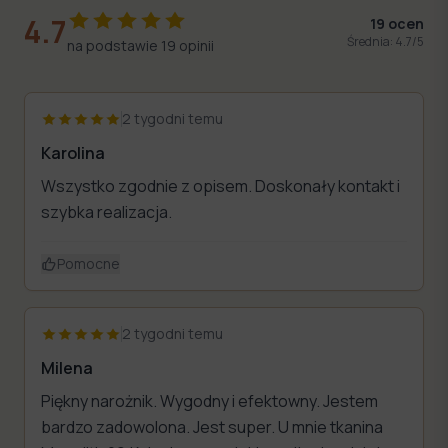
4.7
19
ocen
Średnia:
4.7
/5
na podstawie
19
opinii
2 tygodni temu
Karolina
Wszystko zgodnie z opisem. Doskonały kontakt i
szybka realizacja.
Pomocne
2 tygodni temu
Milena
Piękny narożnik. Wygodny i efektowny. Jestem
bardzo zadowolona. Jest super. U mnie tkanina