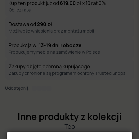
Kup ten produkt już od
619.00
zł x 10 rat 0%
Oblicz ratę
Dostawa od
290
zł
Możliwość wniesienia oraz montażu mebli
Produkcja w:
13-19
dni robocze
Produkujemy meble na zamówienie w Polsce
Zakupy objęte ochroną kupującego
Zakupy chronione są programem ochrony Trusted Shops
Udostępnij:
Inne produkty z kolekcji
Teo