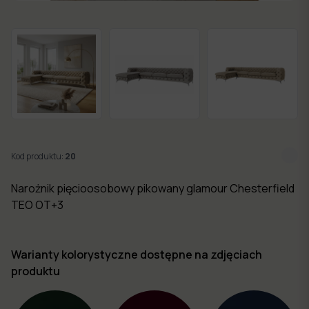
w 7
dni
Nowości
Kolekcje
mebli
Kod produktu:
20
Narożnik pięcioosobowy pikowany glamour Chesterfield
TEO OT+3
Warianty kolorystyczne dostępne na zdjęciach
produktu