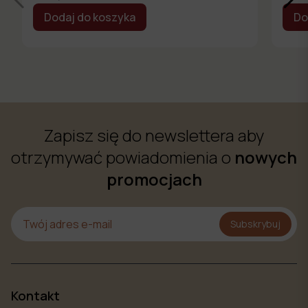
Dodaj do koszyka
Do
Zapisz się do newslettera aby
otrzymywać powiadomienia o
nowych
promocjach
Subskrybuj
Kontakt