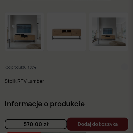
w 7
dni
Nowości
Kolekcje
mebli
Kod produktu:
1874
Stolik RTV Lamber
Informacje o produkcie
570.00
zł
Dodaj do koszyka