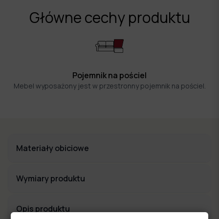
Główne cechy produktu
Pojemnik na pościel
Mebel wyposażony jest w przestronny pojemnik na pościel.
Materiały obiciowe
Wymiary produktu
Opis produktu