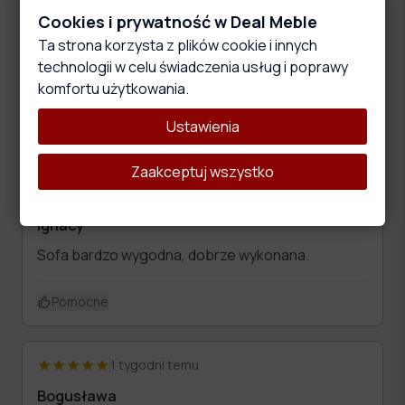
Cookies i prywatność w Deal Meble
Ta strona korzysta z plików cookie i innych
Oceny i opinie
technologii w celu świadczenia usług i poprawy
komfortu użytkowania.
4.7
22
ocen
Ustawienia
Średnia:
4.7
/5
na podstawie
22
opinii
Zaakceptuj wszystko
1 tygodni temu
Ignacy
Sofa bardzo wygodna, dobrze wykonana.
Pomocne
1 tygodni temu
Bogusława