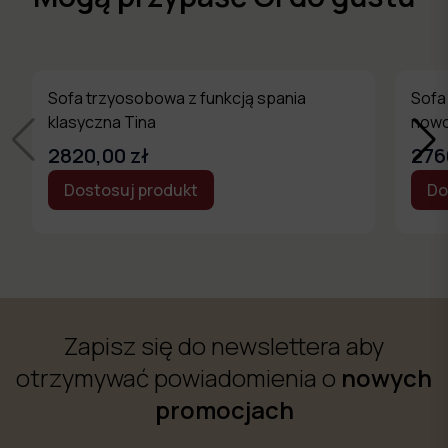
Sofa trzyosobowa z funkcją spania
Sofa
klasyczna Tina
nowo
2820,00 zł
276
Dostosuj produkt
Do
Zapisz się do newslettera aby
otrzymywać powiadomienia o
nowych
promocjach