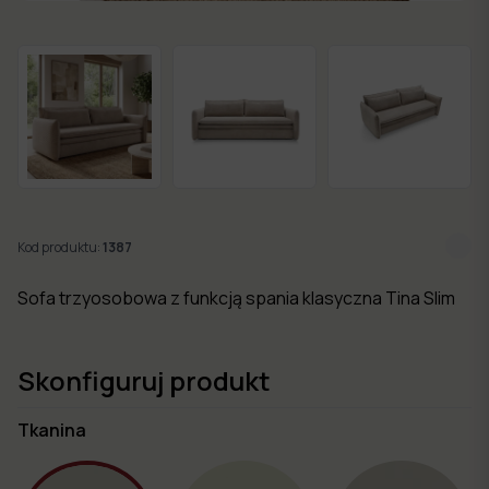
w 7
dni
Nowości
Kolekcje
mebli
Kod produktu:
1387
Sofa trzyosobowa z funkcją spania klasyczna Tina Slim
Skonfiguruj produkt
Tkanina