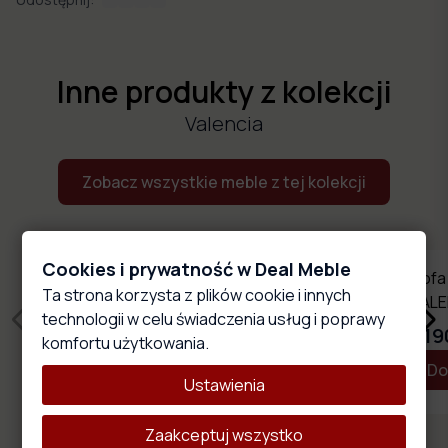
Inne produkty z kolekcji
Valencia
Zobacz wszystkie meble z tej kolekcji
Cookies i prywatność w Deal Meble
Fotel pikowany VALENCIA Chesterfield
Sofa
Ta strona korzysta z plików cookie i innych
VALE
1990,00 zł
technologii w celu świadczenia usług i poprawy
219
komfortu użytkowania.
Dostosuj produkt
Do
Ustawienia
Zaakceptuj wszystko