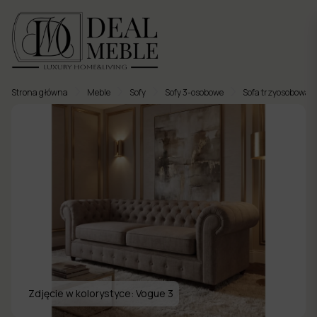
Strona główna
Meble
Sofy
Sofy 3-osobowe
Sofa trzyosobowa p
Menu
to
Ulubione
Meble
tapicerowane
Meble
twarde
Meble
ogrodowe
Zdjęcie w kolorystyce:
Vogue 3
Meble