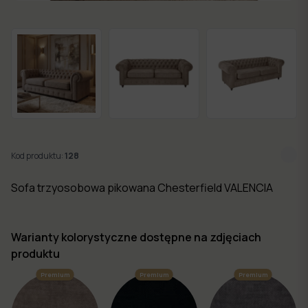
w 7
dni
Nowości
Kolekcje
mebli
Kod produktu:
128
Sofa trzyosobowa pikowana Chesterfield VALENCIA
Warianty kolorystyczne dostępne na zdjęciach
produktu
Premium
Premium
Premium