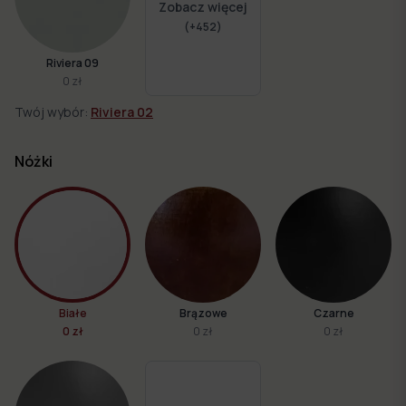
Zobacz więcej
(+
452
)
Riviera 09
0 zł
Twój wybór:
Riviera 02
Nóżki
Białe
Brązowe
Czarne
0 zł
0 zł
0 zł