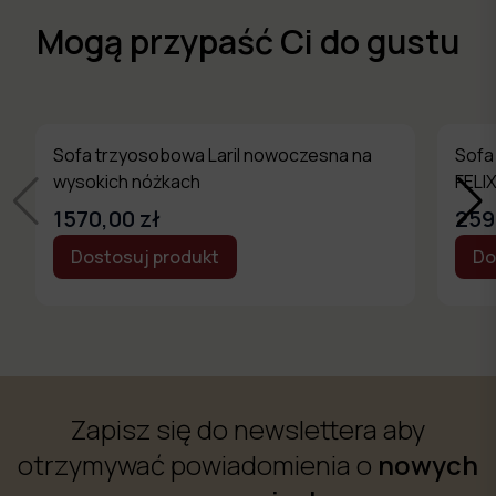
Mogą przypaść Ci do gustu
Sofa trzyosobowa Laril nowoczesna na
Sofa
wysokich nóżkach
FELIX
1570,00 zł
259
Dostosuj produkt
Do
Zapisz się do newslettera aby
otrzymywać powiadomienia o
nowych