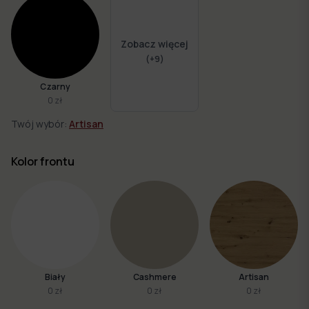
Zobacz więcej
(+
9
)
Czarny
0 zł
Twój wybór:
Artisan
Kolor frontu
Biały
Cashmere
Artisan
0 zł
0 zł
0 zł