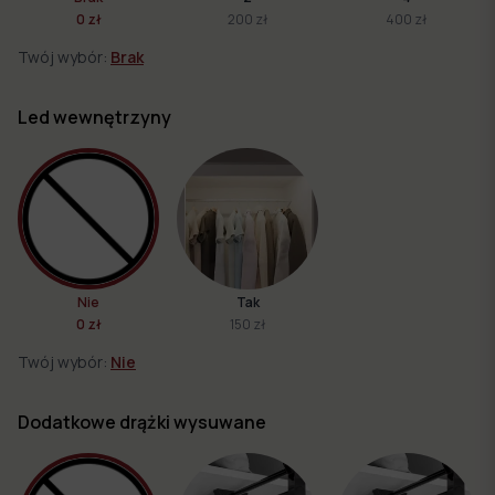
0 zł
200 zł
400 zł
Twój wybór:
Brak
Led wewnętrzyny
Nie
Tak
0 zł
150 zł
Twój wybór:
Nie
Dodatkowe drążki wysuwane