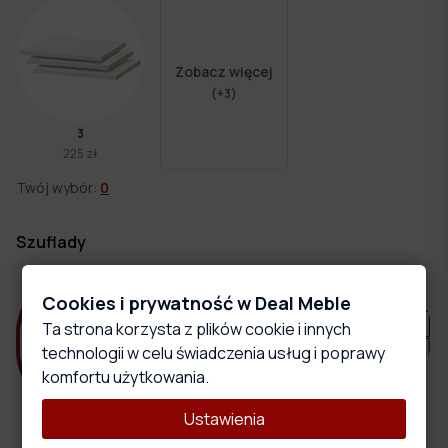
Zobacz więcej
(+
3
)
3
225 zł
Twój wybór:
0
Szuflady
Cookies i prywatność w Deal Meble
Ta strona korzysta z plików cookie i innych
technologii w celu świadczenia usług i poprawy
komfortu użytkowania.
2 z
Ustawienia
0
2
samodomykaczem
0 zł
140 zł
240 zł