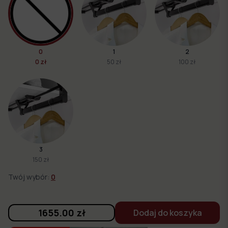
0
1
2
0 zł
50 zł
100 zł
3
150 zł
Twój wybór:
0
1655.00
zł
Dodaj do koszyka