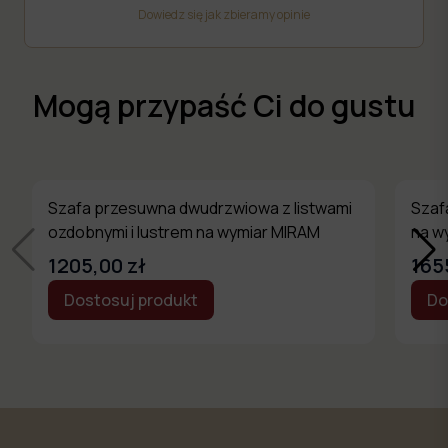
Dowiedz się jak zbieramy opinie
Mogą przypaść Ci do gustu
Szafa przesuwna dwudrzwiowa z listwami
Szaf
ozdobnymi i lustrem na wymiar MIRAM
na w
1205,00 zł
165
Dostosuj produkt
Do