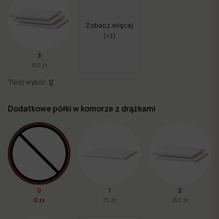
Zobacz więcej
(+
3
)
3
150 zł
Twój wybór:
0
Dodatkowe półki w komorze z drążkami
0
1
2
0 zł
75 zł
150 zł