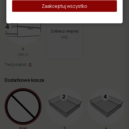
Zaakceptuj wszystko
Zobacz więcej
(+
1
)
4
280 zł
Twój wybór:
0
Dodatkowe kosze
?
Brak
2
4