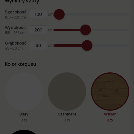
Wymiary szafy
Szerokość
cm
100
–
220
cm
Wysokość
cm
155
–
265
cm
Głębokość
cm
45
–
80
cm
Kolor korpusu
Biały
Cashmere
Artisan
0 zł
0 zł
0 zł