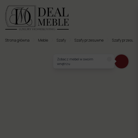
Strona główna
Meble
Szafy
Szafy przesuwne
Szafy przesuw
Menu
Zobacz mebel w swoim
wnętrzu
to
Ulubione
Meble
tapicerowane
Meble
twarde
Meble
ogrodowe
Meble