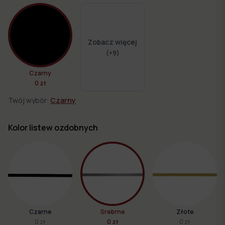
Zobacz więcej
(+
9
)
Czarny
0 zł
Twój wybór:
Czarny
Kolor listew ozdobnych
Czarne
Srebrne
Złote
0 zł
0 zł
0 zł