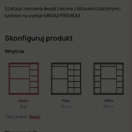
Szafa przesuwna dwudrzwiowa z listwami ozdobnymi i
lustrem na wymiar MIRAM PREMIUM
Skonfiguruj produkt
Wnętrze
Basic
Plus
Ultra
0 zł
250 zł
250 zł
Twój wybór:
Basic