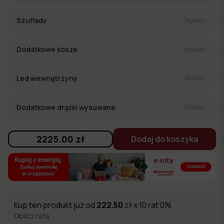
Szuflady
Wybierz
Dodatkowe kosze
Wybierz
Led wewnętrzyny
Wybierz
Dodatkowe drążki wysuwane
Wybierz
2225.00
zł
Dodaj do koszyka
Kup ten produkt już od
222.50
zł x 10 rat 0%
Oblicz ratę