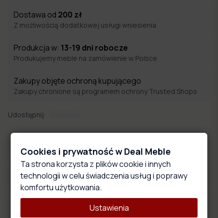
Dostawa od
200
zł
Z możliwością dodatkowej usługi wniesienia
Produkcja w:
13-19
dni robocze
Produkujemy meble na zamówienie w Polsce
Zakupy objęte ochroną kupującego
Zakupy chronione są programem ochrony Trusted Shops
Udostępnij:
Płyty meblowe
Cookies i prywatność w Deal Meble
Ta strona korzysta z plików cookie i innych
technologii w celu świadczenia usług i poprawy
Wymiary produktu
komfortu użytkowania.
Opis produktu
Ustawienia