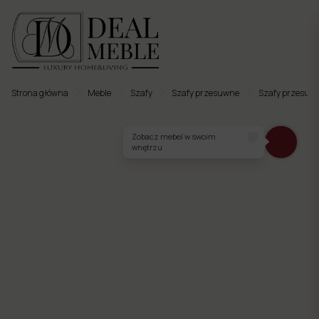
Strona główna
Meble
Szafy
Szafy przesuwne
Szafy przesuw
Menu
Zobacz mebel w swoim
wnętrzu
to
Ulubione
Meble
tapicerowane
Meble
twarde
Meble
ogrodowe
Meble