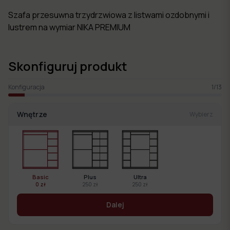
Szafa przesuwna trzydrzwiowa z listwami ozdobnymi i
lustrem na wymiar NIKA PREMIUM
Skonfiguruj produkt
Konfiguracja
1
/
13
Wnętrze
Wybierz
Basic
Plus
Ultra
0 zł
250 zł
250 zł
Dalej