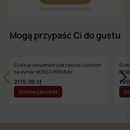
Dowiedz się jak zbieramy opinie
Mogą przypaść Ci do gustu
Szafa przesuwna trzydrzwiowa z lustrem
Szaf
na wymiar MONZA PREMIUM
DEN
2115,00 zł
199
Dostosuj produkt
Do