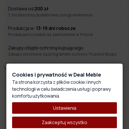
Dostawa od
200
zł
Z możliwością dodatkowej usługi wniesienia
Produkcja w:
13-19
dni robocze
Produkujemy meble na zamówienie w Polsce
Zakupy objęte ochroną kupującego
Zakupy chronione są programem ochrony Trusted Shops
Udostępnij:
Cookies i prywatność w Deal Meble
Ta strona korzysta z plików cookie i innych
Płyty meblowe
technologii w celu świadczenia usług i poprawy
komfortu użytkowania.
Wymiary produktu
Ustawienia
Opis produktu
Zaakceptuj wszystko