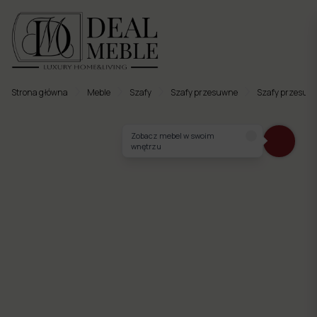
Strona główna
Meble
Szafy
Szafy przesuwne
Szafy przesuw
Menu
Zobacz mebel w swoim
wnętrzu
to
Ulubione
Meble
tapicerowane
Meble
twarde
Meble
ogrodowe
Meble