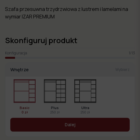
Szafa przesuwna trzydrzwiowa z lustrem i lamelami na
wymiar IZAR PREMIUM
Skonfiguruj produkt
Konfiguracja
1
/
13
Wnętrze
Wybierz
Basic
Plus
Ultra
0 zł
250 zł
250 zł
Dalej