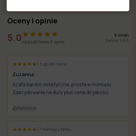
Oceny i opinie
5.0
5
ocen
Średnia:
5.0
/5
na podstawie
5
opinii
?
1 tygodni temu
Zuzanna
Szafa bardzo estetyczna, prosta w montażu.
Zdecydowanie na duży plus cena do jakości
Pomocne
17 miesięcy temu