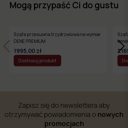
Mogą przypaść Ci do gustu
Szafa przesuwna trzydrzwiowa na wymiar
Szaf
DENE PREMIUM
lame
1995,00 zł
216
Dostosuj produkt
Do
Zapisz się do newslettera aby
otrzymywać powiadomienia o
nowych
promocjach