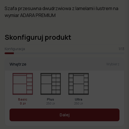
Szafa przesuwna dwudrzwiowa z lamelami i lustrem na
wymiar ADARA PREMIUM
Skonfiguruj produkt
Konfiguracja
1
/
13
Wnętrze
Wybierz
Basic
Plus
Ultra
0 zł
250 zł
250 zł
Dalej