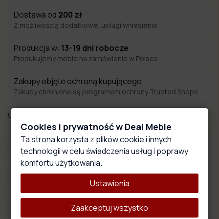
Dostawa od
200
zł
Z możliwością dodatkowej usługi wniesienia
Produkcja w:
13-19
dni robocze
Produkujemy meble na zamówienie w Polsce
Zakupy objęte ochroną kupującego
Zakupy chronione są programem ochrony Trusted Shops
Udostępnij:
Cookies i prywatność w Deal Meble
Ta strona korzysta z plików cookie i innych
Płyty meblowe
technologii w celu świadczenia usług i poprawy
komfortu użytkowania.
Wymiary produktu
Ustawienia
Opis produktu
Zaakceptuj wszystko