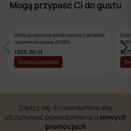
Mogą przypaść Ci do gustu
Szafa przesuwna dwudrzwiowa z lamelami
Szaf
i lustrem na wymiar ADARA
AGE
1505,00 zł
107
Dostosuj produkt
Do
Zapisz się do newslettera aby
otrzymywać powiadomienia o
nowych
promocjach