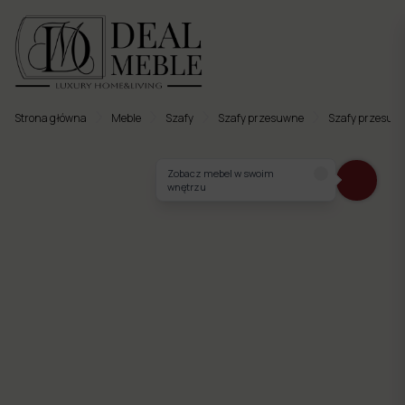
Strona główna
Meble
Szafy
Szafy przesuwne
Szafy przesuw
Menu
Zobacz mebel w swoim
wnętrzu
to
Ulubione
Meble
tapicerowane
Meble
twarde
Meble
ogrodowe
Meble