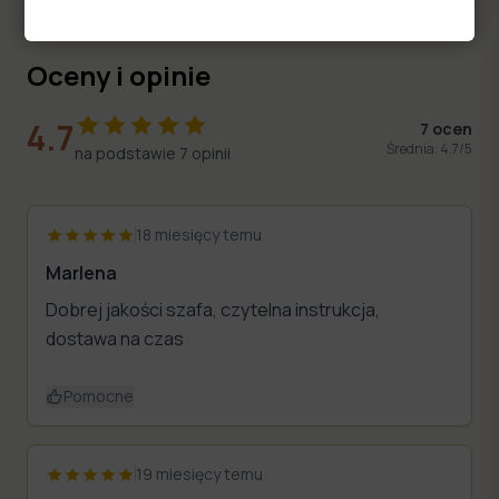
Oceny i opinie
4.7
7
ocen
Średnia:
4.7
/5
na podstawie
7
opinii
?
18 miesięcy temu
Marlena
Dobrej jakości szafa, czytelna instrukcja,
dostawa na czas
Pomocne
19 miesięcy temu