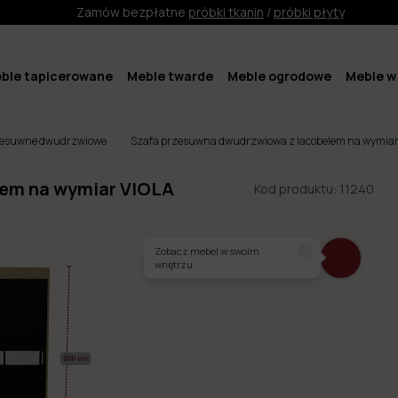
Zamów bezpłatne
próbki tkanin
/
próbki płyty
ble tapicerowane
Meble twarde
Meble ogrodowe
Meble w 
zesuwne dwudrzwiowe
Szafa przesuwna dwudrzwiowa z lacobelem na wymiar
lem na wymiar VIOLA
Kod produktu:
11240
Zobacz mebel w swoim
wnętrzu