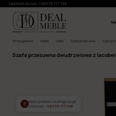
Zadzwoń do nas:
+48 579 777 748
Me
Strona główna
Meble
Szafy
Szafy przesuwne
Szafy pr
Szafa przesuwna dwudrzwiowa z lacobe
✕
Masz problem z konfiguracją?
?
Zadzwoń:
+48 579 777 748