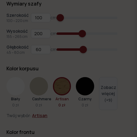
Wymiary szafy
Szerokość
cm
100
–
220
cm
Wysokość
cm
155
–
265
cm
Głębokość
cm
45
–
80
cm
Kolor korpusu
Zobacz
więcej
Biały
Cashmere
Artisan
Czarny
(+
9
)
0 zł
0 zł
0 zł
0 zł
Twój wybór:
Artisan
Kolor frontu