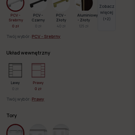
Zobacz
więcej
PCV -
PCV -
PCV -
Aluminiowy
(+
2
)
Srebrny
Czarny
Złoty
- Złoty
0 zł
0 zł
40 zł
125 zł
Twój wybór:
PCV - Srebrny
Układ wewnętrzny
Lewy
Prawy
0 zł
0 zł
Twój wybór:
Prawy
Tory