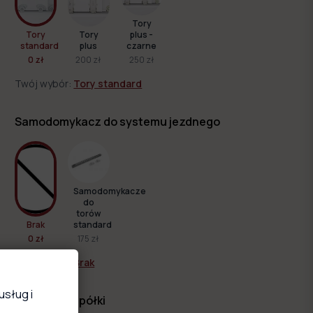
Tory
Tory
Tory
plus -
standard
plus
czarne
0 zł
200 zł
250 zł
Twój wybór:
Tory standard
Samodomykacz do systemu jezdnego
Samodomykacze
do
torów
Brak
standard
0 zł
175 zł
Twój wybór:
Brak
usług i
Dodatkowe półki