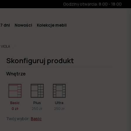
Godziny otwarcia: 8:00 - 18:00
7 dni
Nowości
Kolekcje mebli
 VIOLA
Skonfiguruj produkt
Wnętrze
Basic
Plus
Ultra
0 zł
250 zł
250 zł
Twój wybór:
Basic