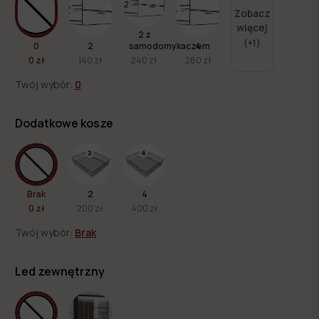
Zobacz
więcej
2 z
(+
1
)
0
2
samodomykaczem
4
0 zł
140 zł
240 zł
280 zł
Twój wybór:
0
Dodatkowe kosze
Brak
2
4
0 zł
200 zł
400 zł
Twój wybór:
Brak
Led zewnętrzny