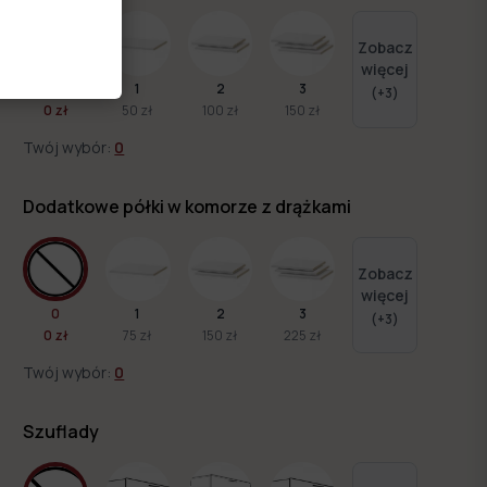
Zobacz
więcej
0
1
2
3
(+
3
)
0 zł
50 zł
100 zł
150 zł
Twój wybór:
0
Dodatkowe półki w komorze z drążkami
Zobacz
więcej
0
1
2
3
(+
3
)
0 zł
75 zł
150 zł
225 zł
Twój wybór:
0
Szuflady