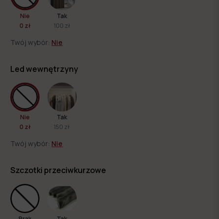
Nie
Tak
0 zł
100 zł
Twój wybór:
Nie
Led wewnętrzyny
Nie
Tak
0 zł
150 zł
Twój wybór:
Nie
Szczotki przeciwkurzowe
Brak
Tak