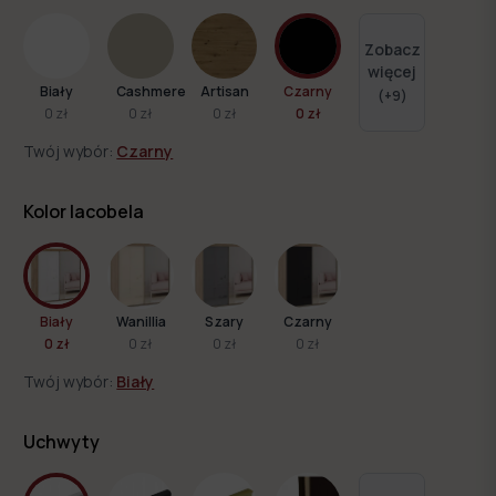
Zobacz
więcej
Biały
Cashmere
Artisan
Czarny
(+
9
)
0 zł
0 zł
0 zł
0 zł
Twój wybór:
Czarny
Kolor lacobela
Biały
Wanillia
Szary
Czarny
0 zł
0 zł
0 zł
0 zł
Twój wybór:
Biały
Uchwyty