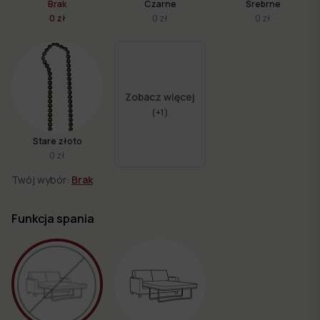
Brak
Czarne
Srebrne
0 zł
0 zł
0 zł
Zobacz więcej
(+
1
)
Stare złoto
0 zł
Twój wybór:
Brak
Funkcja spania