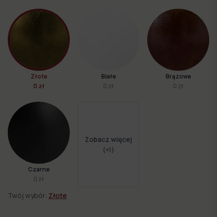
Złote
Białe
Brązowe
0 zł
0 zł
0 zł
Zobacz więcej
(+
1
)
Czarne
0 zł
Twój wybór:
Złote