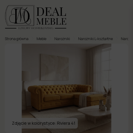
Strona główna
Meble
Narożniki
Narożniki L-kształtne
Narożni
Menu
to
Ulubione
Meble
tapicerowane
Meble
twarde
Meble
ogrodowe
Zdjęcie w kolorystyce:
Riviera 41
Meble