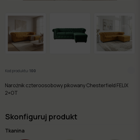
w 7
dni
Nowości
Kolekcje
mebli
Kod produktu:
100
Narożnik czteroosobowy pikowany Chesterfield FELIX
2+OT
Skonfiguruj produkt
Tkanina