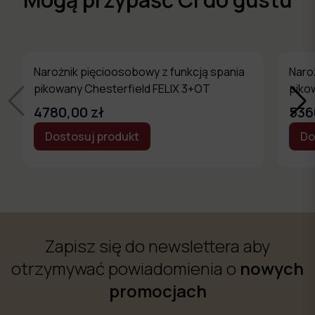
Narożnik pięcioosobowy z funkcją spania
Naro
pikowany Chesterfield FELIX 3+OT
piko
2+E+
4780,00 zł
536
Dostosuj produkt
Do
Zapisz się do newslettera aby
otrzymywać powiadomienia o
nowych
promocjach