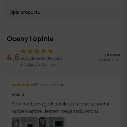
Opis produktu
Oceny i opinie
4.6
28
ocen
na podstawie
28
opinii
Średnia:
4.6
/5
4
zdjęcia
od klientów
17 miesięcy temu
Emilia
Sofa bardzo wygodna, kolorystycznie uzupełni
każde wnętrze. Jestem mega zadowolona.