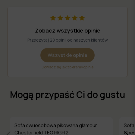
Zobacz wszystkie opinie
Przeczytaj 28 opinii od naszych klientów
Wszystkie opinie
Dowiedz się jak zbieramy opinie
Mogą przypaść Ci do gustu
Sofa dwuosobowa pikowana glamour
Sofa
Chesterfield TEO HIGH 2
Ches