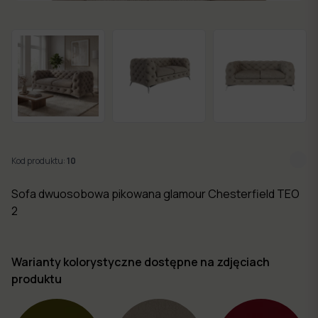
w 7
dni
Nowości
Kolekcje
mebli
Kod produktu:
10
Sofa dwuosobowa pikowana glamour Chesterfield TEO
2
Warianty kolorystyczne dostępne na zdjęciach
produktu