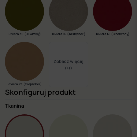
Riviera 36 (Oliwkowy)
Riviera 16 (Jasny beż )
Riviera 61 (Czerwony)
Zobacz więcej
(+
1
)
Riviera 24 (Ciepły beż)
Skonfiguruj produkt
Tkanina