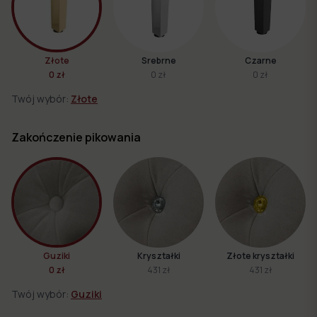
Złote
Srebrne
Czarne
0 zł
0 zł
0 zł
Twój wybór:
Złote
Zakończenie pikowania
Guziki
Kryształki
Złote kryształki
0 zł
431 zł
431 zł
Twój wybór:
Guziki