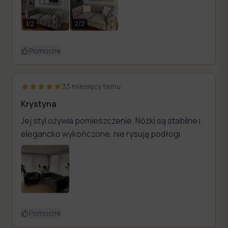
1
/
2
2
/
2
Pomocne
33 miesięcy temu
Krystyna
Jej styl ożywia pomieszczenie. Nóżki są stabilne i
elegancko wykończone, nie rysują podłogi.
Pomocne