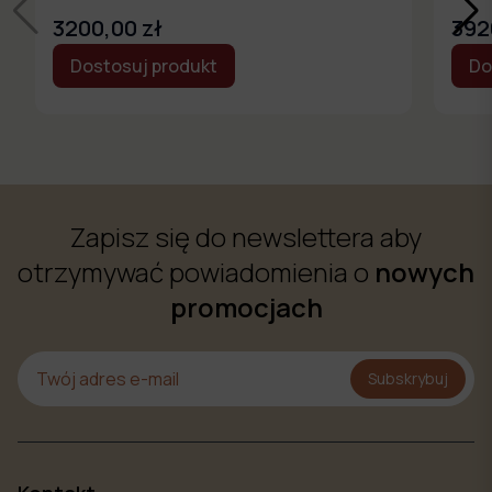
3200,00 zł
392
Dostosuj produkt
Do
Zapisz się do newslettera aby
otrzymywać powiadomienia o
nowych
promocjach
Subskrybuj