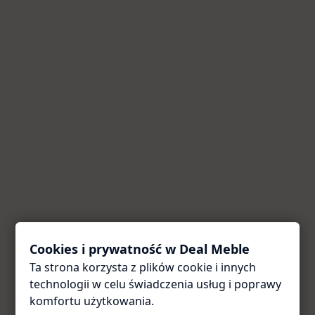
Cookies i prywatność w Deal Meble
Ta strona korzysta z plików cookie i innych
Coś poszło nie tak
technologii w celu świadczenia usług i poprawy
Przepraszamy za utrudnienia. Odśwież stronę — zwykle
komfortu użytkowania.
to wystarcza.