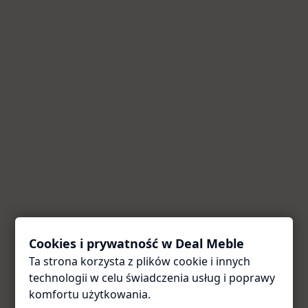
Cookies i prywatność w Deal Meble
Ta strona korzysta z plików cookie i innych
Coś poszło nie tak
technologii w celu świadczenia usług i poprawy
Przepraszamy za utrudnienia. Odśwież stronę — zwykle
komfortu użytkowania.
to wystarcza.