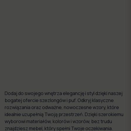
1530,00 zł
Dostosuj produkt
Leżanka szezlong glamour DENVER
1190,00 zł
Dostosuj produkt
Dodaj do swojego wnętrza elegancję i styl dzięki naszej
bogatej ofercie szezlongów i puf. Odkryj klasyczne
rozwiązania oraz odważne, nowoczesne wzory, które
idealnie uzupełnią Twoją przestrzeń. Dzięki szerokiemu
wyborowi materiałów, kolorów i wzorów, bez trudu
znajdziesz mebel, który spełni Twoje oczekiwania.