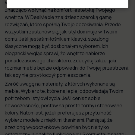
Wybór idealnego szezlonga wypoczynkowego może
znacząco wpłynąć na komfort i estetykę Twojego
wnętrza. W DealMeble znajdziesz szeroką gamę
rozwiązań, które spełnią Twoje oczekiwania. Przede
wszystkim zastanów się, jaki styl dominuje w Twoim
domu. Jeśli jesteś miłośnikiem klasyki, szezlongi
klasyczne mogą być doskonałym wyborem. Ich
elegancki wygląd sprawi, że wnętrze nabierze
ponadczasowego charakteru. Zdecyduj także, jaki
rozmiar mebla będzie odpowiedni do Twojej przestrzeni,
tak aby nie przytłoczył pomieszczenia.
Zwróć uwagę na materiały, z których wykonane są
meble. Wybierz te, które najlepiej odpowiadają Twoim
potrzebom i stylowi życia. Jeśli cenisz sobie
nowoczesność, postaw na proste formy i stonowane
kolory. Natomiast, jeżeli preferujesz przytulność,
wybierz modele z miękkimi tkaninami. Pamiętaj, że
szezlong wypoczynkowy powinien być nie tylko
estetyczny, ale także funkcjonalny. Skorzystaj z naszej