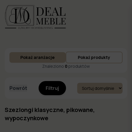
Menu
Pokaż aranżacje
Pokaż produkty
to
Ulubione
Znaleziono
0
produktów
Powrót
Filtruj
Szezlongi klasyczne, pikowane,
wypoczynkowe