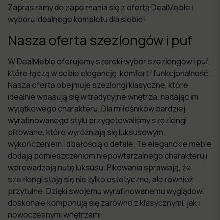
Zapraszamy do zapoznania się z ofertą DealMeble i
wyboru idealnego kompletu dla siebie!
Nasza oferta szezlongów i puf
W DealMeble oferujemy szeroki wybór szezlongów i puf,
które łączą w sobie elegancję, komfort i funkcjonalność.
Nasza oferta obejmuje szezlongi klasyczne, które
idealnie wpasują się w tradycyjne wnętrza, nadając im
wyjątkowego charakteru. Dla miłośników bardziej
wyrafinowanego stylu przygotowaliśmy szezlongi
pikowane, które wyróżniają się luksusowym
wykończeniem i dbałością o detale. Te eleganckie meble
dodają pomieszczeniom niepowtarzalnego charakteru i
wprowadzają nutę luksusu. Pikowania sprawiają, że
szezlongi stają się nie tylko estetyczne, ale również
przytulne. Dzięki swojemu wyrafinowanemu wyglądowi
doskonale komponują się zarówno z klasycznymi, jak i
nowoczesnymi wnętrzami.