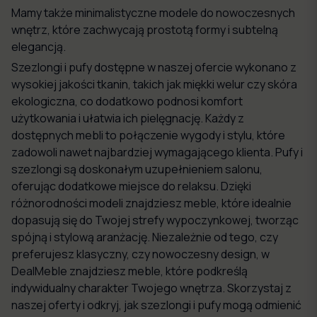
Mamy także minimalistyczne modele do nowoczesnych
wnętrz, które zachwycają prostotą formy i subtelną
elegancją.
Szezlongi i pufy dostępne w naszej ofercie wykonano z
wysokiej jakości tkanin, takich jak miękki welur czy skóra
ekologiczna, co dodatkowo podnosi komfort
użytkowania i ułatwia ich pielęgnację. Każdy z
dostępnych mebli to połączenie wygody i stylu, które
zadowoli nawet najbardziej wymagającego klienta. Pufy i
szezlongi są doskonałym uzupełnieniem salonu,
oferując dodatkowe miejsce do relaksu. Dzięki
różnorodności modeli znajdziesz meble, które idealnie
dopasują się do Twojej strefy wypoczynkowej, tworząc
spójną i stylową aranżację. Niezależnie od tego, czy
preferujesz klasyczny, czy nowoczesny design, w
DealMeble znajdziesz meble, które podkreślą
indywidualny charakter Twojego wnętrza. Skorzystaj z
naszej oferty i odkryj, jak szezlongi i pufy mogą odmienić