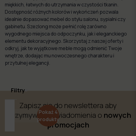
miękkich, łatwych do utrzymania w czystości tkanin.
Dostępność różnych kolorów i wykończeń pozwala
idealnie dopasować mebel do stylu salonu, sypialni czy
gabinetu. Szezlong może pełnić rolę zarówno
wygodnego miejsca do odpoczynku, jak i eleganckiego
elementu dekoracyjnego. Skorzystaj z naszej oferty i
odkryj, jak te wyjątkowe meble mogą odmienić Twoje
wnętrze, dodając mu nowoczesnego charakteru i
przytulnej elegancji.
Filtry
Zapisz się do newslettera aby
CENA
Pokaż
4
otrzymywać powiadomienia o
nowych
Wyczyść
od
do
produkty
promocjach
(zł)
(zł)