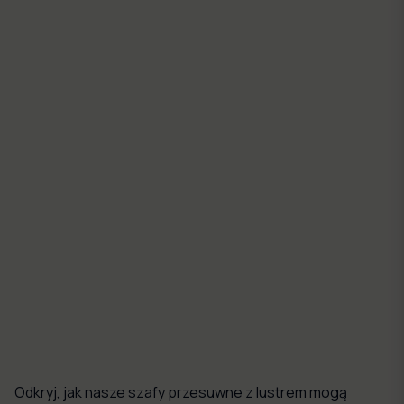
Szafa przesuwna dwudrzwiowa z lustrami na wymiar
RIGA w kolorze czarnym
1205,00 zł
Dostosuj produkt
Szafa przesuwna dwudrzwiowa z lustrami na wymiar
ORI w kolorze pudrowym
1295,00 zł
Dostosuj produkt
Odkryj, jak nasze szafy przesuwne z lustrem mogą