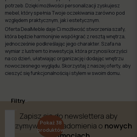
potrzeb. Dzięki możliwości personalizacji zyskujesz
mebel, który spełnia Twoje oczekiwania zarówno pod
względem praktycznym, jak i estetycznym.
Oferta DealMeble daje Ci możliwość stworzenia szafy,
która będzie harmonijnie współgrać z resztą wnętrza,
jednocześnie podkreślając jego charakter. Szafa na
wymiar z lustrem to inwestycja, która przynosi korzyści
na co dzień, ułatwiając organizację i dodając wnętrzu
nowoczesnego wyglądu. Skorzystaj z naszej oferty, aby
cieszyć się funkcjonalnością i stylem w swoim domu.
Filtry
Zapisz się do newslettera aby
CENA
Pokaż
38
otrzymywać powiadomienia o
nowych
Wyczyść
od
do
produktów
promocjach
(zł)
(zł)