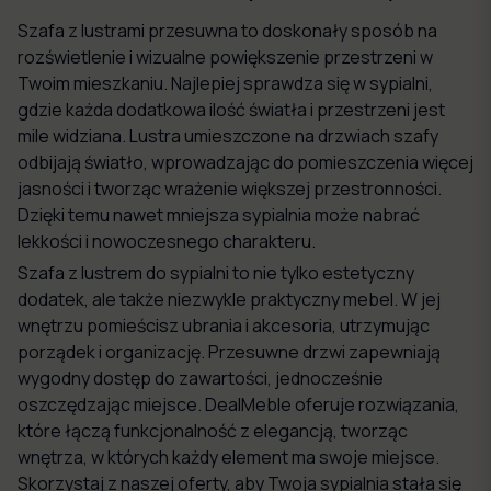
Szafa z lustrami przesuwna to doskonały sposób na
rozświetlenie i wizualne powiększenie przestrzeni w
Twoim mieszkaniu. Najlepiej sprawdza się w sypialni,
gdzie każda dodatkowa ilość światła i przestrzeni jest
mile widziana. Lustra umieszczone na drzwiach szafy
odbijają światło, wprowadzając do pomieszczenia więcej
jasności i tworząc wrażenie większej przestronności.
Dzięki temu nawet mniejsza sypialnia może nabrać
lekkości i nowoczesnego charakteru.
Szafa z lustrem do sypialni to nie tylko estetyczny
dodatek, ale także niezwykle praktyczny mebel. W jej
wnętrzu pomieścisz ubrania i akcesoria, utrzymując
porządek i organizację. Przesuwne drzwi zapewniają
wygodny dostęp do zawartości, jednocześnie
oszczędzając miejsce. DealMeble oferuje rozwiązania,
które łączą funkcjonalność z elegancją, tworząc
wnętrza, w których każdy element ma swoje miejsce.
Skorzystaj z naszej oferty, aby Twoja sypialnia stała się