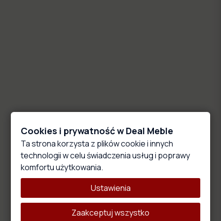
Szafa przesuwna trzydrzwiowa z lustrem na wymiar
LIVIA
1490,00 zł
Dostosuj produkt
Szafa przesuwna trzydrzwiowa z lustrem na wymiar
EDEN
1545,00 zł
Cookies i prywatność w Deal Meble
Ta strona korzysta z plików cookie i innych
Dostosuj produkt
technologii w celu świadczenia usług i poprawy
komfortu użytkowania.
Ustawienia
Szafa przesuwna dwudrzwiowa z lustrem na wymiar
LOFT
Zaakceptuj wszystko