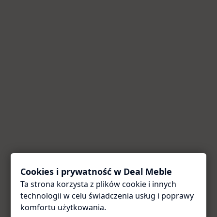
Cookies i prywatność w Deal Meble
Ta strona korzysta z plików cookie i innych
Coś poszło nie tak
technologii w celu świadczenia usług i poprawy
Przepraszamy za utrudnienia. Odśwież stronę — zwykle
komfortu użytkowania.
to wystarcza.