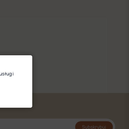
usług i
Subskrybuj