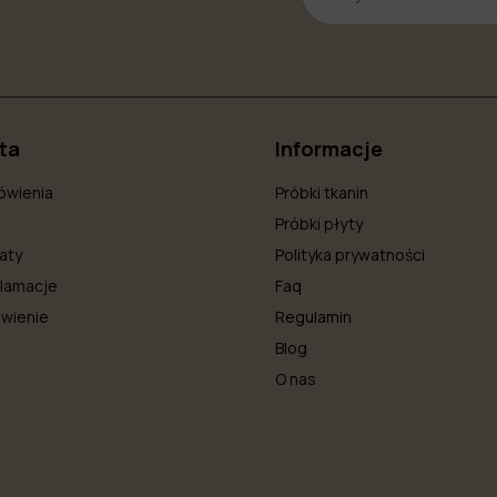
nta
Informacje
ówienia
Próbki tkanin
Próbki płyty
aty
Polityka prywatności
klamacje
Faq
wienie
Regulamin
Blog
O nas