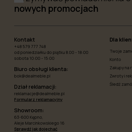
nowych promocjach
Kontakt
Dla klie
+48 579 777 748
Twoje zam
od poniedziałku do piątku 8.00 - 18:00
sobota 10:00 - 15:00
Konto
Zakupy na r
Biuro obsługi klienta:
bok@dealmeble.pl
Zwroty i re
Śledź zamó
Dział reklamacji:
reklamacje@dealmeble.pl
Formularz reklamacyjny
Showroom:
63-600 Kępno,
Aleje Marcinkowskiego 16
Sprawdź jak dojechać