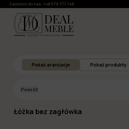
Zadzwoń do nas:
+48 579 777 748
Pokaż aranżacje
Pokaż produkty
Powrót
Łóżka bez zagłówka