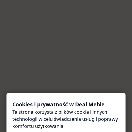
Cookies i prywatność w Deal Meble
Ta strona korzysta z plików cookie i innych
Coś poszło nie tak
technologii w celu świadczenia usług i poprawy
Przepraszamy za utrudnienia. Odśwież stronę — zwykle
komfortu użytkowania.
to wystarcza.