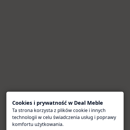
Cookies i prywatność w Deal Meble
Ta strona korzysta z plików cookie i innych
Coś poszło nie tak
technologii w celu świadczenia usług i poprawy
Przepraszamy za utrudnienia. Odśwież stronę — zwykle
komfortu użytkowania.
to wystarcza.