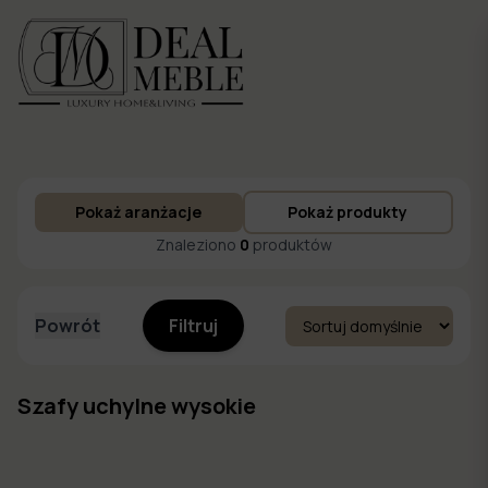
Menu
Pokaż aranżacje
Pokaż produkty
to
Ulubione
Znaleziono
0
produktów
Powrót
Filtruj
Szafy uchylne wysokie