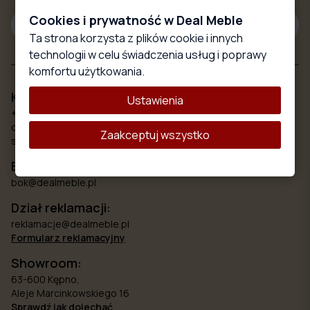
Cookies i prywatność w Deal Meble
Subskrybuj
Ta strona korzysta z plików cookie i innych
technologii w celu świadczenia usług i poprawy
komfortu użytkowania.
Kontakt
Ustawienia
+48 579 777 748
od poniedziałku do piątku 8.00 - 18:00
Zaakceptuj wszystko
sobota 10:00 - 15:00
Biuro obsługi klienta:
bok@dealmeble.pl
Dział reklamacji:
reklamacje@dealmeble.pl
Formularz reklamacyjny
Showroom:
63-600 Kępno,
Aleje Marcinkowskiego 16
Sprawdź jak dojechać