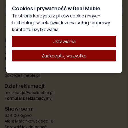
Cookies i prywatność w Deal Meble
Subskrybuj
Ta strona korzysta z plików cookie i innych
technologii w celu świadczenia usług i poprawy
komfortu użytkowania.
Kontakt
Ustawienia
+48 579 777 748
od poniedziałku do piątku 8.00 - 18:00
Zaakceptuj wszystko
sobota 10:00 - 15:00
Biuro obsługi klienta:
bok@dealmeble.pl
Dział reklamacji:
reklamacje@dealmeble.pl
Formularz reklamacyjny
Showroom:
63-600 Kępno,
Aleje Marcinkowskiego 16
Sprawdź jak dojechać