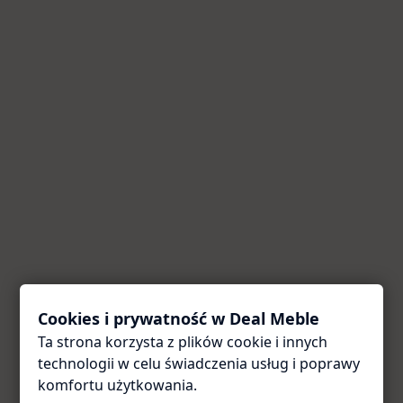
Cookies i prywatność w Deal Meble
Ta strona korzysta z plików cookie i innych
Coś poszło nie tak
technologii w celu świadczenia usług i poprawy
Przepraszamy za utrudnienia. Odśwież stronę — zwykle
komfortu użytkowania.
to wystarcza.