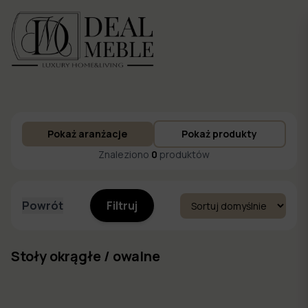
Menu
Pokaż aranżacje
Pokaż produkty
to
Ulubione
Znaleziono
0
produktów
Powrót
Filtruj
Stoły okrągłe / owalne