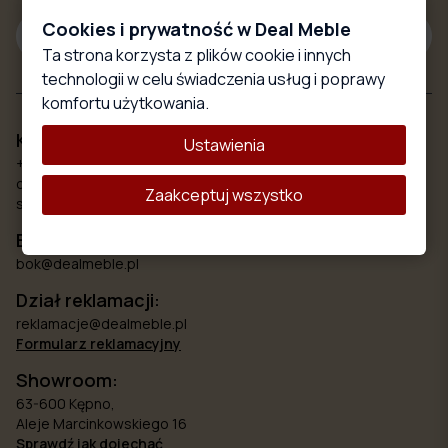
Cookies i prywatność w Deal Meble
Subskrybuj
Ta strona korzysta z plików cookie i innych
technologii w celu świadczenia usług i poprawy
komfortu użytkowania.
Kontakt
Ustawienia
+48 579 777 748
od poniedziałku do piątku 8.00 - 18:00
Zaakceptuj wszystko
sobota 10:00 - 15:00
Biuro obsługi klienta:
bok@dealmeble.pl
Dział reklamacji:
reklamacje@dealmeble.pl
Formularz reklamacyjny
Showroom:
63-600 Kępno,
Aleje Marcinkowskiego 16
Sprawdź jak dojechać