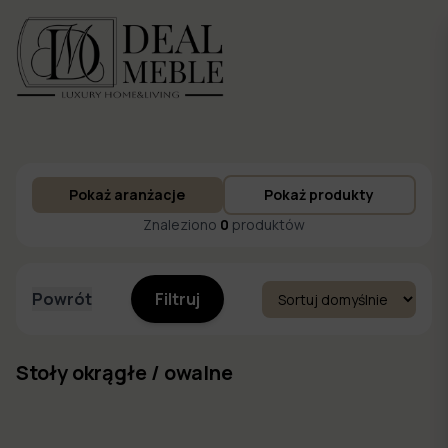
Menu
Pokaż aranżacje
Pokaż produkty
to
Ulubione
Znaleziono
0
produktów
Powrót
Filtruj
Stoły okrągłe / owalne