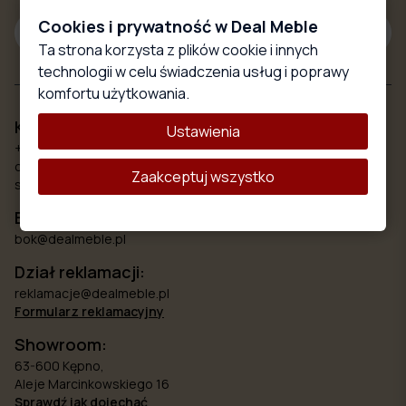
Cookies i prywatność w Deal Meble
Subskrybuj
Ta strona korzysta z plików cookie i innych
technologii w celu świadczenia usług i poprawy
komfortu użytkowania.
Kontakt
Ustawienia
+48 579 777 748
od poniedziałku do piątku 8.00 - 18:00
Zaakceptuj wszystko
sobota 10:00 - 15:00
Biuro obsługi klienta:
bok@dealmeble.pl
Dział reklamacji:
reklamacje@dealmeble.pl
Formularz reklamacyjny
Showroom:
63-600 Kępno,
Aleje Marcinkowskiego 16
Sprawdź jak dojechać