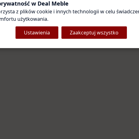
Coś poszło nie tak
 prywatność w Deal Meble
rzysta z plików cookie i innych technologii w celu świadczen
Przepraszamy za utrudnienia. Odśwież stronę — zwykle to
wystarcza.
mfortu użytkowania.
Ustawienia
Zaakceptuj wszystko
Odśwież stronę
Strona główna