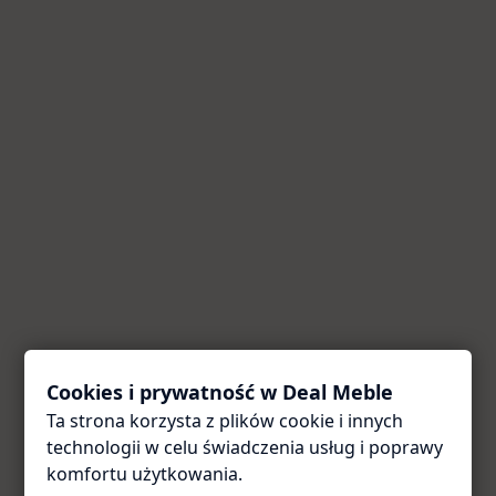
Cookies i prywatność w Deal Meble
Ta strona korzysta z plików cookie i innych
Coś poszło nie tak
technologii w celu świadczenia usług i poprawy
Przepraszamy za utrudnienia. Odśwież stronę — zwykle
komfortu użytkowania.
to wystarcza.