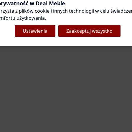
Coś poszło nie tak
 prywatność w Deal Meble
rzysta z plików cookie i innych technologii w celu świadczen
Przepraszamy za utrudnienia. Odśwież stronę — zwykle to
wystarcza.
mfortu użytkowania.
Ustawienia
Zaakceptuj wszystko
Odśwież stronę
Strona główna