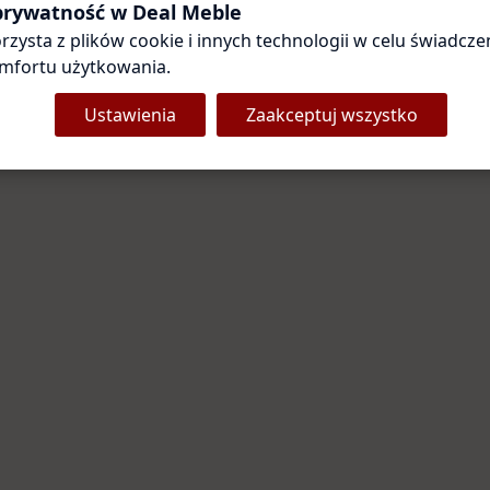
Coś poszło nie tak
 prywatność w Deal Meble
rzysta z plików cookie i innych technologii w celu świadczen
Przepraszamy za utrudnienia. Odśwież stronę — zwykle to
wystarcza.
mfortu użytkowania.
Ustawienia
Zaakceptuj wszystko
Odśwież stronę
Strona główna