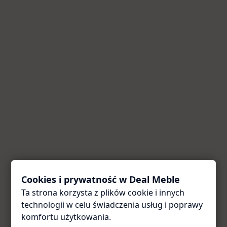
Cookies i prywatność w Deal Meble
Ta strona korzysta z plików cookie i innych
Coś poszło nie tak
technologii w celu świadczenia usług i poprawy
Przepraszamy za utrudnienia. Odśwież stronę — zwykle
komfortu użytkowania.
to wystarcza.